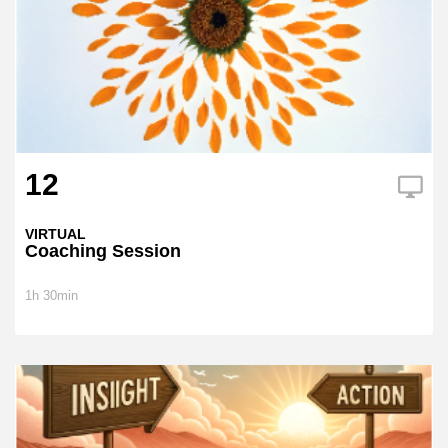
12
VIRTUAL
Coaching Session
1h 30min