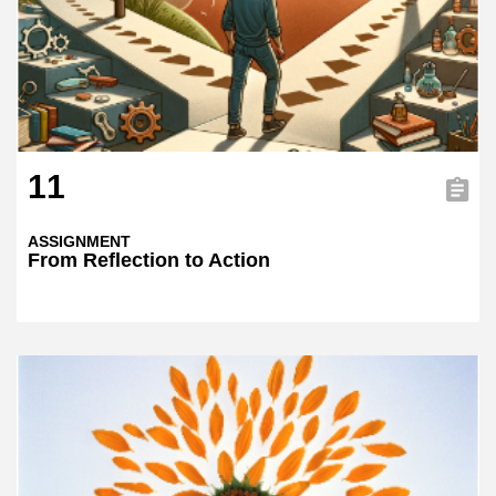
11
ASSIGNMENT
From Reflection to Action