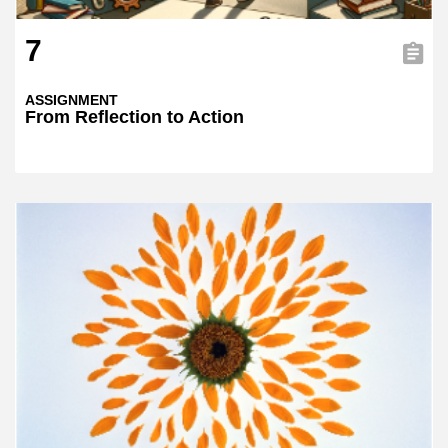
7
ASSIGNMENT
From Reflection to Action