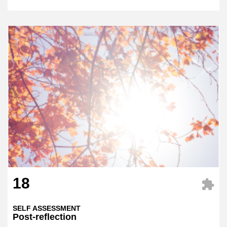
18
SELF ASSESSMENT
Post-reflection