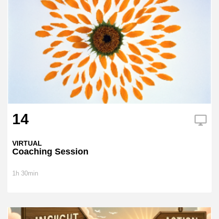
14
VIRTUAL
Coaching Session
1h 30min