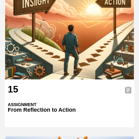
15
ASSIGNMENT
From Reflection to Action