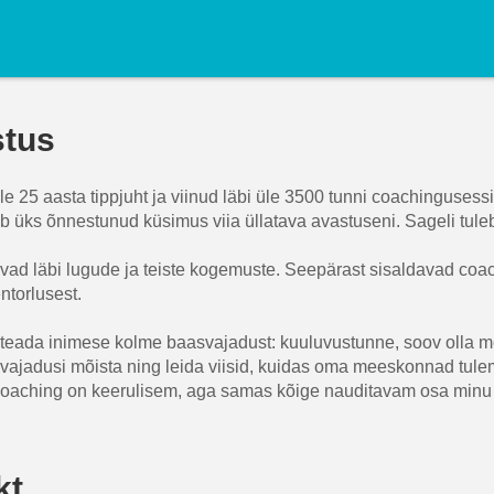
stus
le 25 aasta tippjuht ja viinud läbi üle 3500 tunni coachinguse
b üks õnnestunud küsimus viia üllatava avastuseni. Sageli tule
vad läbi lugude ja teiste kogemuste. Seepärast sisaldavad co
torlusest.
 teada inimese kolme baasvajadust: kuuluvustunne, soov olla mõi
d vajadusi mõista ning leida viisid, kuidas oma meeskonnad tul
aching on keerulisem, aga samas kõige nauditavam osa minu 
kt