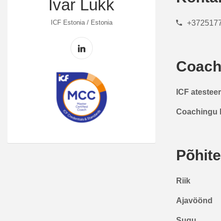
Ivar Lukk
ICF Estonia / Estonia
+372517
Coach
ICF atestee
Coachingu 
Põhit
Riik
Ajavöönd
Sugu