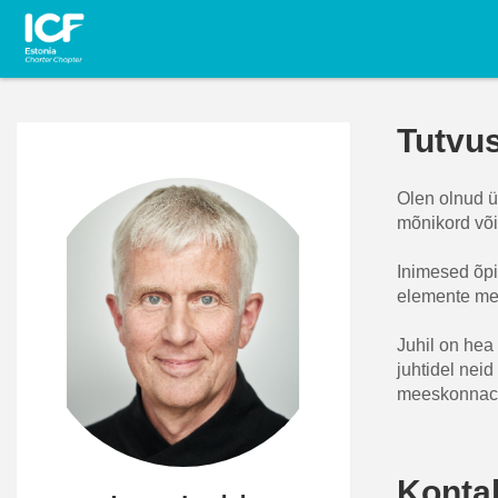
Tutvu
Olen olnud ü
mõnikord või
Inimesed õpi
elemente men
Juhil on hea
juhtidel nei
meeskonnaco
Konta