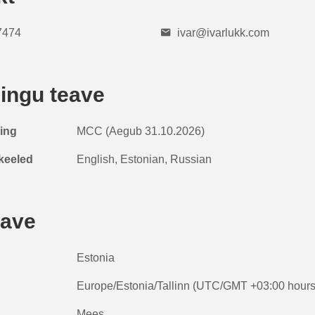
7474
ivar@ivarlukk.com
ingu teave
ring
MCC (Aegub 31.10.2026)
keeled
English, Estonian, Russian
eave
Estonia
Europe/Estonia/Tallinn (UTC/GMT +03:00 hours
Mees