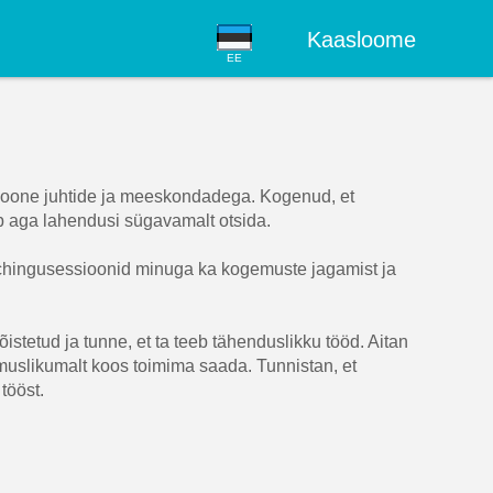
Kaasloome
EE
ssioone juhtide ja meeskondadega. Kogenud, et
b aga lahendusi sügavamalt otsida.
achingusessioonid minuga ka kogemuste jagamist ja
stetud ja tunne, et ta teeb tähenduslikku tööd. Aitan
emuslikumalt koos toimima saada. Tunnistan, et
tööst.