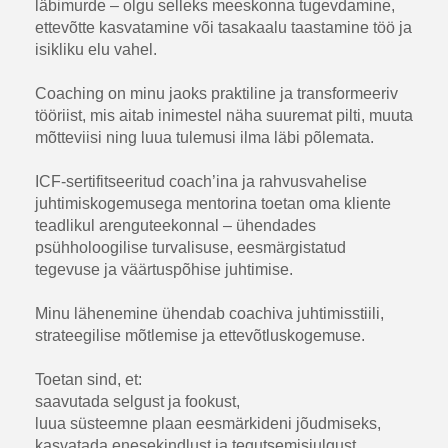
läbimurde – olgu selleks meeskonna tugevdamine,
ettevõtte kasvatamine või tasakaalu taastamine töö ja
isikliku elu vahel.
Coaching on minu jaoks praktiline ja transformeeriv
tööriist, mis aitab inimestel näha suuremat pilti, muuta
mõtteviisi ning luua tulemusi ilma läbi põlemata.
ICF-sertifitseeritud coach’ina ja rahvusvahelise
juhtimiskogemusega mentorina toetan oma kliente
teadlikul arenguteekonnal – ühendades
psühholoogilise turvalisuse, eesmärgistatud
tegevuse ja väärtuspõhise juhtimise.
Minu lähenemine ühendab coachiva juhtimisstiili,
strateegilise mõtlemise ja ettevõtluskogemuse.
Toetan sind, et:
saavutada selgust ja fookust,
luua süsteemne plaan eesmärkideni jõudmiseks,
kasvatada enesekindlust ja tegutsemisjulgust,