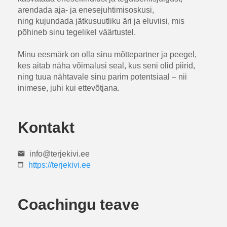
arendada aja- ja enesejuhtimisoskusi,
ning kujundada jätkusuutliku äri ja eluviisi, mis
põhineb sinu tegelikel väärtustel.
Minu eesmärk on olla sinu mõttepartner ja peegel,
kes aitab näha võimalusi seal, kus seni olid piirid,
ning tuua nähtavale sinu parim potentsiaal – nii
inimese, juhi kui ettevõtjana.
Kontakt
info@terjekivi.ee
https://terjekivi.ee
Coachingu teave