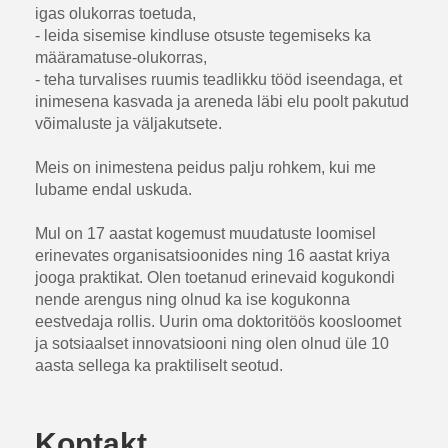
igas olukorras toetuda,
- leida sisemise kindluse otsuste tegemiseks ka
määramatuse-olukorras,
- teha turvalises ruumis teadlikku tööd iseendaga, et
inimesena kasvada ja areneda läbi elu poolt pakutud
võimaluste ja väljakutsete.
Meis on inimestena peidus palju rohkem, kui me
lubame endal uskuda.
Mul on 17 aastat kogemust muudatuste loomisel
erinevates organisatsioonides ning 16 aastat kriya
jooga praktikat. Olen toetanud erinevaid kogukondi
nende arengus ning olnud ka ise kogukonna
eestvedaja rollis. Uurin oma doktoritöös koosloomet
ja sotsiaalset innovatsiooni ning olen olnud üle 10
aasta sellega ka praktiliselt seotud.
Kontakt