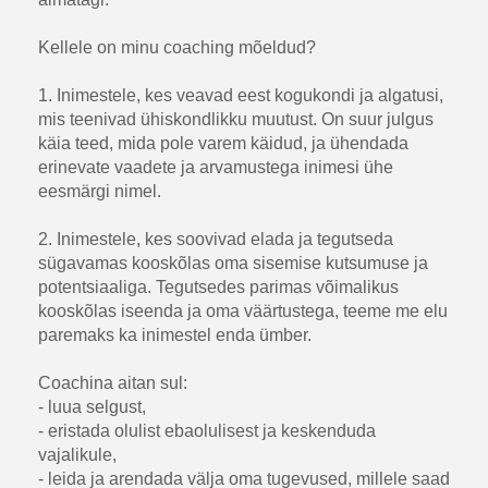
Kellele on minu coaching mõeldud?
1. Inimestele, kes veavad eest kogukondi ja algatusi,
mis teenivad ühiskondlikku muutust. On suur julgus
käia teed, mida pole varem käidud, ja ühendada
erinevate vaadete ja arvamustega inimesi ühe
eesmärgi nimel.
2. Inimestele, kes soovivad elada ja tegutseda
sügavamas kooskõlas oma sisemise kutsumuse ja
potentsiaaliga. Tegutsedes parimas võimalikus
kooskõlas iseenda ja oma väärtustega, teeme me elu
paremaks ka inimestel enda ümber.
Coachina aitan sul:
- luua selgust,
- eristada olulist ebaolulisest ja keskenduda
vajalikule,
- leida ja arendada välja oma tugevused, millele saad