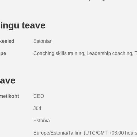
ingu teave
keeled
Estonian
ype
Coaching skills training, Leadership coaching,
eave
metikoht
CEO
Jüri
Estonia
Europe/Estonia/Tallinn (UTC/GMT +03:00 hours