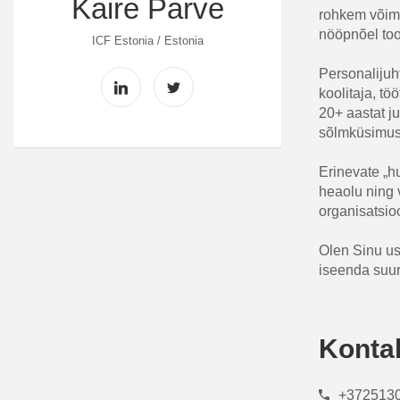
Kaire Parve
rohkem võima
nööpnõel too
ICF Estonia / Estonia
Personalijuh
koolitaja, tö
20+ aastat j
sõlmküsimus
Erinevate „h
heaolu ning 
organisatsio
Olen Sinu us
iseenda suur
Konta
+372513