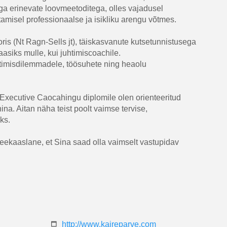
a erinevate loovmeetoditega, olles vajadusel
amisel professionaalse ja isikliku arengu võtmes.
ris (Nt Ragn-Sells jt), täiskasvanute kutsetunnistusega
asiks mulle, kui juhtimiscoachile.
juhtimisdilemmadele, töösuhete ning heaolu
 Executive Caocahingu diplomile olen orienteeritud
na. Aitan näha teist poolt vaimse tervise,
ks.
teekaaslane, et Sina saad olla vaimselt vastupidav
http://www.kaireparve.com