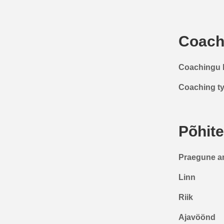
Coach
Coachingu 
Coaching t
Põhit
Praegune a
Linn
Riik
Ajavöönd