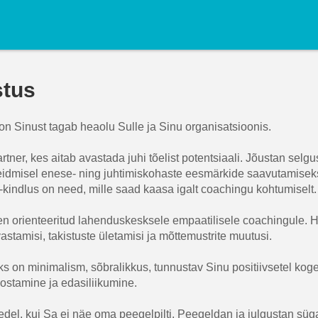
stus
on Sinust tagab heaolu Sulle ja Sinu organisatsioonis.
tner, kes aitab avastada juhi tõelist potentsiaali. Jõustan selg
eidmisel enese- ning juhtimiskohaste eesmärkide saavutamisek
-kindlus on need, mille saad kaasa igalt coachingu kohtumiselt.
n orienteeritud lahenduskesksele empaatilisele coachingule. H
astamisi, takistuste ületamisi ja mõttemustrite muutusi.
 on minimalism, sõbralikkus, tunnustav Sinu positiivsetel koge
oostamine ja edasiliikumine.
del, kui Sa ei näe oma peegelpilti. Peegeldan ja julgustan süg