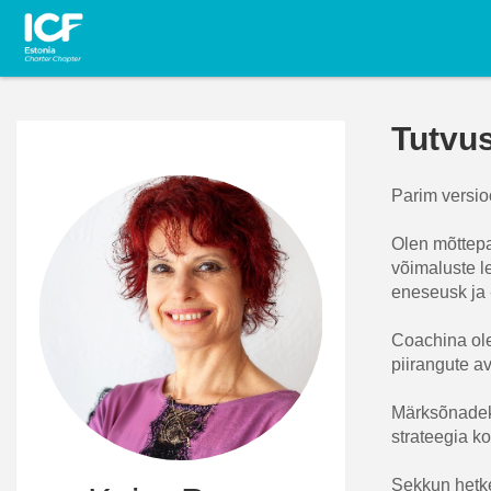
Tutvu
Parim versio
Olen mõttepar
võimaluste l
eneseusk ja 
Coachina ole
piirangute av
Märksõnadeks
strateegia k
Sekkun hetke