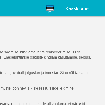
Kaasloome
EE
use saamisel ning oma tahte reaiseeerimisel, uute
s. Enesejuhtimise oskuste kindlam kasutamine, selgus,
innanguvabalt julgustan ja innustan Sinu nähtamatute
mustel põhinev isiklike ressursside leidmine,
avamale ning teiste nurkade alt vaatama, et näeksid