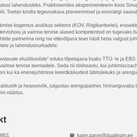
lusi lahendusteks. Praktiseerides eksperimenteerin koos Sinug
lil. Toetan kindla tegevuskava planeerimisel ja eesmärgi saavut
timise kogemus avalikus sektoris (KOV, Riigikantselei), erasekto
ötervishoiu ja vaimse tervise alased kompetentsid on tugevaks ba
uhtide partnerina ning ise ettevõtjana tean hästi heita valgust 
tele ja lahendusnurkadele.
uvitavate eluülikoolide“ eduka lõpetajana lisaks TTÜ- le ja EBS
vaimse tervise teemadele. Seda nii tööheaolu, kui juhtimiscoachi
oni kui ka enesejuhtimise keerdkäikudest läbitulekuks ja arengu
alduslik ja heasoovlik, julgustav arengupartner, hinnanguvaba 
im väärtus.
kt
0901
kaire.parve@dualteam.ee