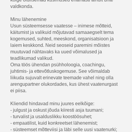
valdkonda.
Minu lähenemine
Usun süsteemsesse vaatesse – inimese mõtteid,
käitumist ja valikuid mõjutavad samaaegselt tema
kogemused, suhted, meeskond, organisatsioon ja
laiem keskkond. Neid seoseid paremini mõistes
muutuvad nähtavaks ka uued võimalused ja
teadlikumad valikud.
Oma töös ühendan psühholoogia, coachingu,
juhtimis- ja ettevõtluskogemuse. See võimaldab
liikuda sujuvalt erinevate teemade vahel ning olla
arengupartner olukordades, kus ühest vaatenurgast
ei piisa.
Kliendid hindavad minu juures eelkõige:
- julgust ja oskust jõuda kiiresti asja tuumani;
- turvalist ja usalduslikku koostöösuhet;
- empaatilist, kuid konkreetset lähenemist;
- süsteemset mõtteviisi ja läbi selle uusi vaatenurki;