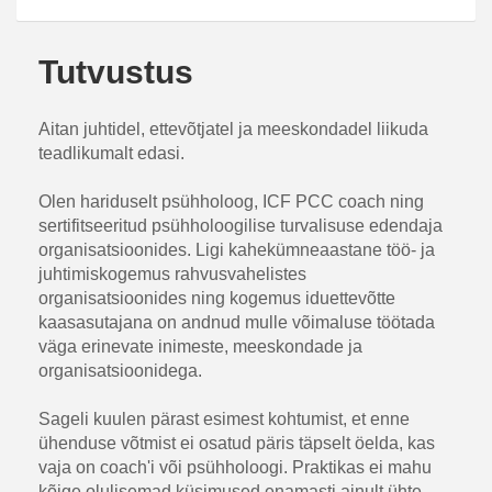
Tutvustus
Aitan juhtidel, ettevõtjatel ja meeskondadel liikuda
teadlikumalt edasi.
Olen hariduselt psühholoog, ICF PCC coach ning
sertifitseeritud psühholoogilise turvalisuse edendaja
organisatsioonides. Ligi kahekümneaastane töö- ja
juhtimiskogemus rahvusvahelistes
organisatsioonides ning kogemus iduettevõtte
kaasasutajana on andnud mulle võimaluse töötada
väga erinevate inimeste, meeskondade ja
organisatsioonidega.
Sageli kuulen pärast esimest kohtumist, et enne
ühenduse võtmist ei osatud päris täpselt öelda, kas
vaja on coach'i või psühholoogi. Praktikas ei mahu
kõige olulisemad küsimused enamasti ainult ühte