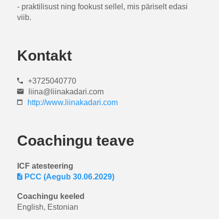
- praktilisust ning fookust sellel, mis päriselt edasi
viib.
Kontakt
+3725040770
liina@liinakadari.com
http://www.liinakadari.com
Coachingu teave
ICF atesteering
PCC (Aegub 30.06.2029)
Coachingu keeled
English, Estonian