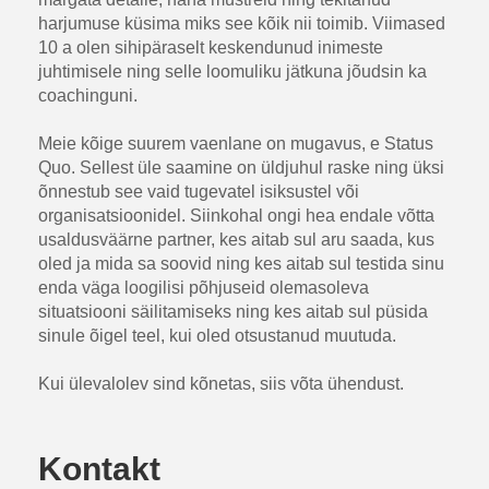
harjumuse küsima miks see kõik nii toimib. Viimased
10 a olen sihipäraselt keskendunud inimeste
juhtimisele ning selle loomuliku jätkuna jõudsin ka
coachinguni.
Meie kõige suurem vaenlane on mugavus, e Status
Quo. Sellest üle saamine on üldjuhul raske ning üksi
õnnestub see vaid tugevatel isiksustel või
organisatsioonidel. Siinkohal ongi hea endale võtta
usaldusväärne partner, kes aitab sul aru saada, kus
oled ja mida sa soovid ning kes aitab sul testida sinu
enda väga loogilisi põhjuseid olemasoleva
situatsiooni säilitamiseks ning kes aitab sul püsida
sinule õigel teel, kui oled otsustanud muutuda.
Kui ülevalolev sind kõnetas, siis võta ühendust.
Kontakt