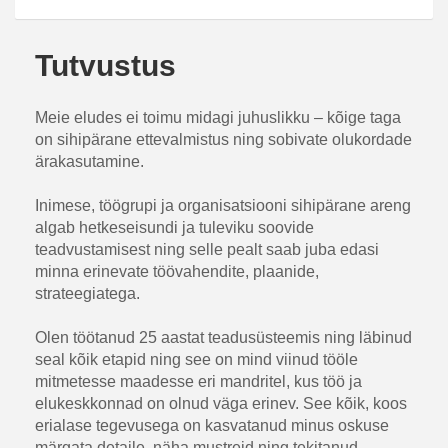
Tutvustus
Meie eludes ei toimu midagi juhuslikku – kõige taga
on sihipärane ettevalmistus ning sobivate olukordade
ärakasutamine.
Inimese, töögrupi ja organisatsiooni sihipärane areng
algab hetkeseisundi ja tuleviku soovide
teadvustamisest ning selle pealt saab juba edasi
minna erinevate töövahendite, plaanide,
strateegiatega.
Olen töötanud 25 aastat teadusüsteemis ning läbinud
seal kõik etapid ning see on mind viinud tööle
mitmetesse maadesse eri mandritel, kus töö ja
elukeskkonnad on olnud väga erinev. See kõik, koos
erialase tegevusega on kasvatanud minus oskuse
märgata detaile, näha mustreid ning tekitanud