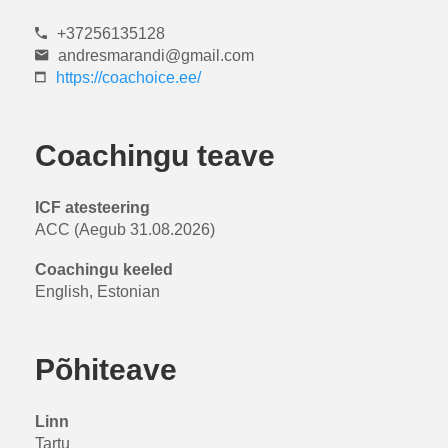
+37256135128
andresmarandi@gmail.com
https://coachoice.ee/
Coachingu teave
ICF atesteering
ACC (Aegub 31.08.2026)
Coachingu keeled
English, Estonian
Põhiteave
Linn
Tartu